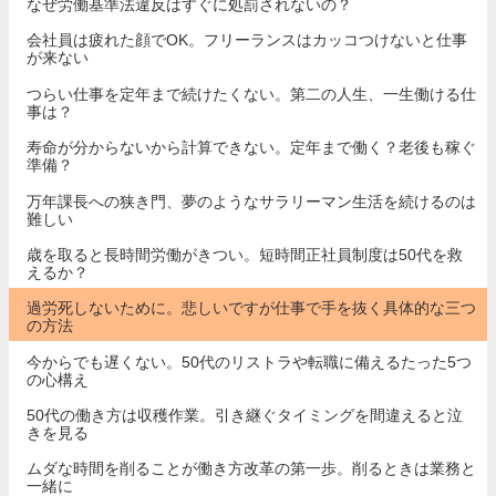
なぜ労働基準法違反はすぐに処罰されないの？
会社員は疲れた顔でOK。フリーランスはカッコつけないと仕事
が来ない
つらい仕事を定年まで続けたくない。第二の人生、一生働ける仕
事は？
寿命が分からないから計算できない。定年まで働く？老後も稼ぐ
準備？
万年課長への狭き門、夢のようなサラリーマン生活を続けるのは
難しい
歳を取ると長時間労働がきつい。短時間正社員制度は50代を救
えるか？
過労死しないために。悲しいですが仕事で手を抜く具体的な三つ
の方法
今からでも遅くない。50代のリストラや転職に備えるたった5つ
の心構え
50代の働き方は収穫作業。引き継ぐタイミングを間違えると泣
きを見る
ムダな時間を削ることが働き方改革の第一歩。削るときは業務と
一緒に