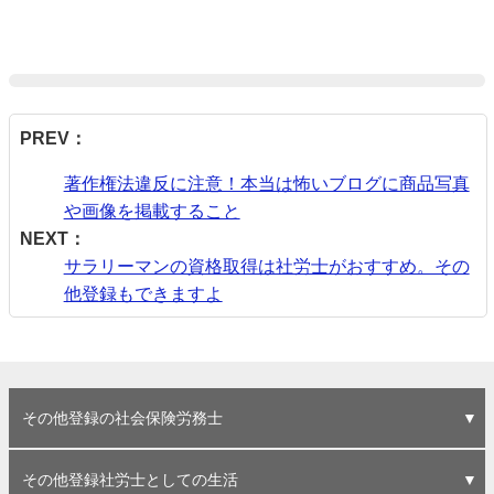
PREV：
著作権法違反に注意！本当は怖いブログに商品写真
や画像を掲載すること
NEXT：
サラリーマンの資格取得は社労士がおすすめ。その
他登録もできますよ
その他登録の社会保険労務士
社会保険労務士「その他」登録のすすめ
その他登録であっても、ひとりの社労士として発言しな
その他登録では社労士業務を行えない。ブログでの広告
社労士登録のメリット。開業しない勤務登録でもない
社労士登録のデメリット？。お金よりも、社労士法や職
特定社会保険労務士になるための、「勤務等」その他登
勤務社労士にならない３つの理由。私が中小企業に勤め
その他登録の社会保険労務士って、何人いるのだろう
その他登録や勤務登録なら、会社を辞めても失業手当が
事務所名はもう決まっています。名刺映えや響きが大
その他登録も立派な社労士。「私は社労士です」と言え
登録すれば会員専用ページにも行ける。eラーニング196
その他登録の公式見解？ 茨城県社会保険労務士会HPの
その他登録で、社労士業務をしないという積極的な選択
その他登録は住所地登録だから。県会も支部も選べない
その他登録のまま「私は社労士です」と名乗るときに、
その他登録社労士としての生活
ければならない
収入は大丈夫？
「その他登録」は？
業倫理が厳しい
録という選択肢
ているからです
か？（推測）
出ますが・・・
事、そのままです
る自由と幸せ
分は大変だけど
Q&A
肢
変わらない幸せ
注意すべきこと