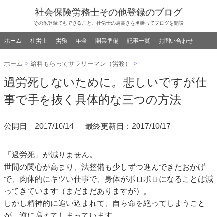
社会保険労務士その他登録のブログ
その他登録でもできること、社労士の肩書きを名乗ってブログを開設
ホーム
社労士
労務
年金
開業準備
記事一覧
お問い合わせ
ホーム
>
給料もらってサラリーマン（労務）
>
過労死しないために。悲しいですが仕
事で手を抜く具体的な三つの方法
公開日：
2017/10/14
最終更新日：2017/10/17
「過労死」が減りません。
世間の関心が高まり、法整備も少しずつ進んできたおかげ
で、肉体的にキツい仕事で、身体がボロボロになることは減
ってきています（まだまだありますが）。
しかし精神的に追い込まれて、自ら命を絶ってしまうこと
が、逆に増えてしまっています。