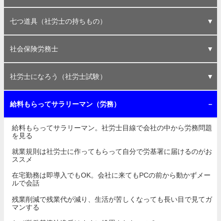
６年目に突入！私の「その他登録」社労士生活は、まだ
５年ぶりの倫理研修がもうすぐ。その他登録丸６年、２
総会に研修会、勉強会に式典に懇親会まで。出ようと思
ついに７年目。いつまで続くのか私の「その他登録」社
倫理研修は「その他登録」にとって、居づらさ半分、誇
その他登録８年目。平和なサラリーマン生活は、いつま
予定外！開業が先延ばしになった誤算と幸せと、見えて
一年後の退職が決定。「その他登録」のままで個人事業
七つ道具（社労士の持ちもの）
まだ続きます！
回目の研修です
えばいくらでも
労士生活
らしさ半分かな？
で続くのだろう
きた10周年！
主になれるかな
その他登録でも、社会保険労務士バッジ（徽章）持って
社会保険労務士登録証（賞状みたいなやつ）。A3サイズ
職印も作ってしまいました。丸印と角印、使う予定はあ
証票を入れる赤い手帳？は警察手帳のように見せるもの
職印を入れる印鑑ケース。事務所印も一緒に入れるのか
６年目を迎えた社労士バッジ（徽章）。無駄な年季と裏
社労士などの個人事業主の職印。角印は21mm角、丸印
社労士の証、社労士七つ道具。その他登録でも勤務登録
社会保険労務ハンドブックがプロっぽくてカッコいい。
社会保険労務士手帳の資料編がすばらしい。手に入る私
社労士手帳の革カバーを買いました。東京会が少しうら
5年に1回の県社労士会会員証の更新。今度はちゃんとし
社会保険労務士法詳解も持っています。読み物としても
私の社労士セット、道具箱。小さいカンカンに社労士の
ついに見つけた携帯できる角印用朱肉。21mm角の角印
社会保険労務士
います
に切ると便利？
りませんが
ではないらしい
持ち歩くのか？
面の文字！？
は16.5mmがおすすめ
でも持てますよ
おすすめです！
は幸せ者？
やましい？
た写真を準備
面白い！
すべてが収まる
にピッタリ！
最近流行？の定年後開業（１）定年後開業社労士は食べていける
最近流行？の定年後開業（２）定年後に開業するときの顧問先獲
会社が小さいからこそ、社会保険労務士に頼もう
社労士はまだまだ足りない。企業数と登録社労士人数のアンバラ
社労士登録者数の推移。年間1000人増加の時代から500人増加の
試験合格は一生もの。登録も退会も、いつでも何度でもOKです
特定社会保険労務士は、社労士の上位資格ではなく業務範囲の拡
まもなく創設50周年。社会保険労務士が広く知られて、私はうれ
社労士に求められる職業倫理（倫理研修テキスト別冊）が届きま
餅は餅屋、労務問題は社労士？、誰でも行える３号業務を依頼す
定年後開業（３）社労士資格を生かして、ブログで稼いで楽しく
ダブルライセンスより周辺資格。前職の経験や技能を形にしてお
個人事業主にホームページは絶対必要。外注もいいけど、自分で
社労士専用ホームページ？ 士業用サイトのテンプレートまであ
社労士登録番号８桁の意味がわかった。これで自分の番号は忘れ
社労士法人の大型化と寡占化が進む中、ひとりぼっちで張り合え
「日本一わかりやすい申請書類の書き方」を解説するための最初
上手じゃない歯医者に需要はあるが、何もできない社労士はどう
「定年退職後、少しだけ稼ぐ社労士」という高い理想と厳しい現
社労士になろう（社労士試験）
のか？
得案！
ンス
時代へ
が・・・
大資格
しい！
した！
る理由
隠居？
こう！
作る
るのか
ない！
るかな
の一歩
だろう
実
私が社労士を目指した、今となっては恥ずかしい理由
社労士試験の合格体験記「いつか受かるから、あきらめない」
細かい知識は試験当日だけ覚えていれば十分。資格のためと割り
社労士試験の勉強に当時の最先端、スマホの問題集アプリを使い
サラリーマンの資格取得は社労士がおすすめ。その他登録もでき
人事や総務でなくても大丈夫。社労士登録に必要な実務経験を積
独学で合格できる時代は終わった。すでに社労士試験には予備校
平成29年社労士試験合格発表。合格率は6.8%に戻り、来年は受験
ダブルライセンスは必要があって取るもの。それでも何か取りた
たまたま独学で社労士になれました。独学は「受からない覚悟」
社労士試験の申込みが始まります。今年こそスパイラルから抜け
数ある資格の中から社労士を選んで良かった。他の資格と迷った
独特な試験制度を好意的に見ればわかる、社労士に求められてい
H30社労士試験は申込者数も合格率も例年並み。合格者は累計11
平成最後の合格発表に思うこと。社労士の夢は三つの時代をこえ
未経験者が即開業できるほど甘くはない？ちゃんと準備が必要で
給料もらってサラリーマン（労務）
切って
ました
ますよ
む方法
が必須
者増？
いなら
が必要
出そう
ら？
る素質
万人超え
ていく
すね
給料もらってサラリーマン。社労士目線で会社の中から労務問題
を見る
就業規則は社労士に作ってもらって自分で労基署に届けるのがお
ススメ
在宅勤務は即導入でもOK。会社に来てもPCの前から動かずメー
ルで会話
残業削減で残業代が減り、生活が苦しくなっても長い目で見てガ
マンする