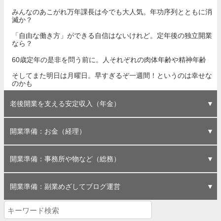
みんなのあこがれ万年課長は今でも大人気。年功序列とともに消
滅か？
「自由な働き方」ができる自信はないけれど。定年後の独立開業
なら？
60歳定年の是非を問う前に。人それぞれの肉体年齢や精神年齢
そしてまた明日は月曜日。早すぎるぞ一週間！というのは幸せな
のかも
老後開業を支える安定収入（年金）
PC不要、脳内でできる！かんたん老後シミュレーション「年間
年金制度は破たんしない。年金制度「だけ」が破たんする日など
年金は十人十色。周囲の助言には耳を貸さず、素直に年金事務所
定年と年金生活が近くなり思う。社会保険の充実した会社員で良
定年退職後に独立開業（１）起業のアイディアその具体例（年金
定年退職後に独立開業（２）儲ける方法と準備、私の場合（年金
理想の生活。「起きて半畳寝て一畳」で晴耕雨読、吾唯足るを知
基金解散に伴う清算（残余財産の分配）、一時金か通算企業年金
早期退職や50代で転職を決断する前に。ねんきんネットの簡単な
「年金額を早くに確定させる」、という考え方での繰り上げ支給
定年後の趣味や副業はブログがおすすめ？節約できるし規則正し
基金解散に伴う残余財産の分配金額がそろそろ確定。概算より増
基金解散に伴う清算（追記）国民年金未納なら一時金で任意加入
基金解散に伴う清算（完） 一時金支払いのお知らせが届き、受
中退共は必ずもらえる退職金。自分の会社が入っているのか調べ
中退共 加入状況のお知らせ。もらってますか？ 見たことあります
定年まで待てない！早期退職してでも開業したい。はやる心を抑
個人事業主の退職金「小規模企業共済」は、定年後開業には意味
定年前に自ら退職して再雇用してもらう「自己都合退職後継続再
バブル期の養老保険が満期になりました。30年前の私をほめてあ
定年まで待ちません。会社人生の終わりくらい、自分で決めま
開業準備：お金（経理）
240万円」
来ない
へGO！
かった
前提）
前提）
りたい
か？
使い方
の請求
い生活も
える？
がお得
取完了
る方法
か？
えつつ
ないか
雇用」
げたい
す！
複式簿記を始めよう！副業以下の「事業ごっこ」ならエクセルで
ブログ運営事業の会計年度開始。将来は社労士事業との二刀流
ブログ事業1年目の上期終了。「実現主義」で、売上ゼロと赤字が
祝！ブログ事業の初売り上げおめでとう。住民税や会社バレ対策
資産運用や投資はしない。インフレリスクは年金でカバーできる
事業用の銀行とクレジットカードは、念のため在職中に準備して
フライング気味に事業用口座を作りました。個人事業主なら信用
「簡単仕訳帳」が本当に簡単。気楽な個人事業主なら会計ソフト
個人事業主専用カードなんていらない。個人カードの１枚を事業
個人事業主に営業性個人口座は不要。事業用の個人口座さえあれ
簡単仕訳帳に預金口座と総勘定元帳をプラス。これで会計だけは
ブログは黒字でも社労士会会費までは出ない。計上基準は変えら
会費（登録料）引き落とし口座の変更！来年こそは黒字になるか
確定申告からコンビニ納付。立派な払込金受領証がもらえてこれ
今さら株投資！？ 社労士会年会費のために、DMM.com証券で
開業準備：事務所や物など（総務）
十分！
確定
は？
おこう
金庫！
はこれ
専用に
ばいい
完璧！
れない
な？
は安心
口座開設
ZITANGを事務所に置きたい。私が独立開業するまで作り続けて
市役所から健康診断の案内が。いつかはお世話になります国民健
事務所に置きたいもの第二弾！ボーズのスピーカー SoundLink
Surface3は使えるのか。ひざの上でも熱くないから、この形で大
ホームページの業務内容が書けない。私はどんな社労士になるの
開業直後の個人事業主に事務所は不要。それでも借りたい。家の
社労士ならパソコンは必要だから。Windows10にも慣れていかな
事務所の条件にぴったりのマンションが！借りたいけどさすがに
パソコンはやっぱり軽くなくっちゃ！型落ちの安い中古をネット
事務所について真剣に考えてみる。その他登録でも借りられるの
出張のお供に、何を今さらNexus5。世界標準の枯れた技術が好き
事務所がないから写真もない。無料画像で未来の事務所を思い描
無料テンプレートを使って、ホームページを作ってみよう
部屋にトイレがあるのなら。貸事務所物件も悪くないかも！
FAXは、送りたいけど受けたくない。便利だけどジャマな機械
事務所にウォシュレットを後から付けるのは難しいという、意外
ウォシュレット購入。会社に行く理由も事務所に必要な物もひと
開業準備：副業めざしてブログ運営
欲しい
康保険
Mini II
正解？
だろう
近所に
くちゃ
ガマン
で購入
か？
だから
く
な盲点
つ減る
ブログを始めます。個人事業主を目指すならエックスサーバーの
初のブログ開設。まずはセキリュティ設定とGoogleアドセンスの
開設と同時に申請した絶対必要なアドセンス。２週間２０記事で
Googleアドセンスの「関連コンテンツユニット」設置を目指して
SNSを使わないからSNSボタンもいらない。シェアでの拡散も期
ひとつの記事は複数カテゴリーに置かない！分類や記事は甘くな
リセットCSSは使わない。jQueryもJavaScriptも不要。もっと軽
著作権法違反に注意！本当は怖いブログに商品写真や画像を掲載
意味のない無料画像での装飾はいらない。広告で華やかさと情報
調子に乗って４個目のブログを準備。独自ドメインは時間がかか
カテゴリー名を工夫して思い通りに並べる（プラグインは使わな
過去記事の見直しに悪戦苦闘。HTML作法から誤字修正の旅、果
雑記ブログをサブディレクトリに吸収。将来マルチサイト化を目
複数ブログ同時運営。サブディレクトリの相乗効果へインデック
お知らせは直接書けばいい。個人ブログにカスタム投稿タイプは
新サイト「事業ごっこのススメ」始めました。３号業務じゃない
ブログでの広告収入を手に入れた。未来の社労士事務所の定収入
ブログはワードプレスでいいけれど。ホームページはHTML直書
スタードメイン無料サーバー。あきれるくらいにこれで十分です
一択！
申請！
合格！
待しない
いか？
く速く簡単に
すること
発信を
るから
い！）
てしなく
指す？
ス完了
不要！
ですよ
を確保
きがいい
が