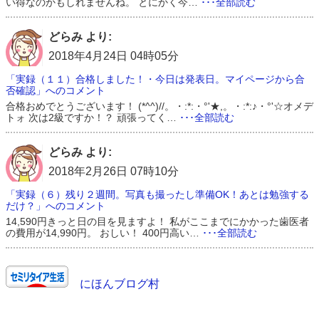
い得なのかもしれませんね。 とにかく今…
･･･全部読む
どらみ より:
2018年4月24日 04時05分
「実録（１１）合格しました！・今日は発表日。マイページから合
否確認」へのコメント
合格おめでとうございます！ (*^^)//。・:*:・°'★,。・:*:♪・°'☆オメデ
トォ 次は2級ですか！？ 頑張ってく…
･･･全部読む
どらみ より:
2018年2月26日 07時10分
「実録（６）残り２週間。写真も撮ったし準備OK！あとは勉強する
だけ？」へのコメント
14,590円きっと日の目を見ますよ！ 私がここまでにかかった歯医者
の費用が14,990円。 おしい！ 400円高い…
･･･全部読む
にほんブログ村