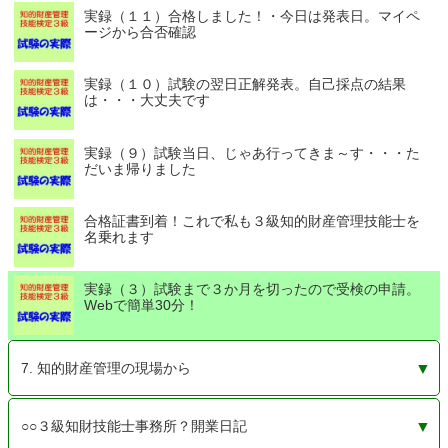
実録（１１）合格しました！・今日は発表日。マイペ
ージから合否確認
実録（１０）試験の翌日正解発表。自己採点の結果
は・・・大丈夫です
実録（９）試験当日、じゃあ行ってきま～す・・・た
だいま帰りました
合格証書到着！これで私も３級知的財産管理技能士を
名乗れます
実録（３）試験まで３か月を切ったので受検の申請。
Webで簡単30分！
7. 知的財産管理の現場から
ノウハウも立派な知的財産！知財に関わらない業務なん
商標権の更新期間のお知らせが届きました。宛先は「商
検定試験が終わって閑古鳥が鳴いているうちに、新しい
フリー素材を使うなら。人気サイトのよく使われている
方法の発明をわかりやすく説明できる具体例が、なかな
知的財産関係の相談が増えて、私のスキルが勝手に上が
知的財産管理と個人情報保護。ますます重要な２大テー
知的財産との出会いは小学生。仕事で再会。ブログを始
３級知財技能士になって良かったと思うこと。自信と責
○○３級知財技能士事務所？開業日記
て存在しない？
標ご担当者様」
試験範囲対応へ
画像が安全かも
か見つからない
っていく
マは遠くて近い
めてこれは必須
任と研鑽と