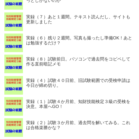
っとしかないのか
実録（７）あと１週間。テキスト読んだし、サイトも
更新しました
実録（６）残り２週間。写真も撮ったし準備OK！あと
は勉強するだけ？
実録（８）試験前日。パソコンで過去問をコピペして
作る直前暗記メモ
実録（４）試験４０日前、旧試験範囲での受検申請は
今日が締め切り。
実録（１）試験４か月前、知財技能検定３級の受検を
決意。本屋へGO！
実録（２）試験３か月前、過去問を解いてみる。これ
は合格楽勝かな？