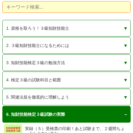
1. 資格を取ろう！３級知財技能士
２級の受検資格はあるけれど。やっぱり３級だけでいい
知的財産管理技能士会（知財技能士会）への入会は任意
定年退職後は経験を生かしたコンサルタント業が人気。
取りやすい３級だけでも十分です。単なる初級資格など
名称独占資格も悪くない（１）有名な資格だって、ただ
国家資格だけど難易度低め。どこでも使えてその知識は
まずは公式ホームページをチェックしよう。基礎知識は
デザイナーやブロガーも知財管理が重要。フリーランス
知的財産は組織で守る時代。志願者減少の弁理士よりも
知財技能士は法律の専門家ではありません。管理技能を
知的財産管理技能士は「士業」と呼べるのか？
知的財産管理技能士はまだまだ足りない。会社数や日商
事務系社員のスキルアップに！交渉術が身に付くうえ
役に立たない資格じゃない。 役に立たせる３つのポイン
2. ３級知財技能士になるためには
かな？
です
資格を生かそう
ではありません
の名称独占資格
何かと役に立つ
ここだけで十分
に必須の資格？
３級知財技能士
持つ実務者です
簿記３級と比較
に、転職にも有利
ト
知財技能検定の３級に合格すれば、３級知的財産管理技
検定試験は学科と実技。実技といっても事例形式で正解
受検資格は必要ですが、「受けたい」「欲しい」と思え
３級知財技能士の資格は一生もの。更新もないし毎年払
検定試験に合格したら、すぐに知的財産管理技能士を名
検定試験は年３回。今から決意しても次の試験に余裕で
難易度は３級ならそれほど高くない。しっかり理解すれ
3. 知財技能検定３級の勉強方法
能士になれます
を選ぶだけ！
ばそれで大丈夫
う年会費もない
乗れます！
間に合います！
ば大丈夫！
知財技能検定３級の勉強法を決めるために。今の実力を
独学を続けるためのヒント（５）イヤになったら休んで
知財技能検定３級は独学で大丈夫。理解を深め上を狙う
独学を続けるためのヒント（６）本当にイヤならやめ
独学のための市販本はどれがいい？定番のおすすめ３パ
独学を続けるためのヒント（４）空き時間の有効活用を
独学を続けるためのヒント（３）モチベーションを保つ
独学を続けるためのヒント（１）テキストはノウハウ本
独学を続けるためのヒント（２）あせらずにマイペース
4. 検定３級の試験科目と範囲
過去問で知ろう
ネットでも見る
なら講座もアリ
て、またの機会に
ターンを厳選！
（知財３級限定）
（知財３級限定）
と思って読もう
試験範囲１．ブランド保護は奥が深い。試験に出ない所
試験範囲２．技術保護は特許権利化に注力。品種登録申
試験範囲３．コンテンツ保護ってコピーガード？最先端
試験範囲４．デザイン保護といえば意匠法。重要科目で
試験範囲５．契約に関しては深入りしないように。実際
試験範囲６．エンフォースメントは法執行。これも深入
試験範囲７．関係法規は学科だけの範囲です。でも実技
合格から半年経過、問題を解いてみた。新試験範囲の影
関連法規は重要３法から７割以上が出題！ここで９割解
３級（管理業務）試験科目と範囲は広いが大丈夫。浅く
合格に必要な技能と知識は、専門家へ依頼ができる程度
関連法規は全部で18個！でも、半分は流しても大丈夫！
2018年7月の試験から範囲が変更されましたが、大丈夫
5. 関連法規を徹底的に理解しよう
も知っておこう
請は適当でOK？
技術のかたまり
すが実務では？
はプロにお任せ
りしないように
にも絶対必要！
響はないですね
ければほぼ合格
薄く軽くでOK！
の初歩的なもの
です！
特許法・・・一攫千金を夢見て読もう。厳しさが分かれ
特許法条約（PLT）・・・PCT（特許協力条約）ではあ
商標法・・・特許法と似て非なるもの。全く違うものを
意匠法・・・意外とよく出題されます。実務のことは一
弁理士法・・・弁理士を知って、知財技能士としての活
実用新案法・すでに役割を終えた？検定でも簡単に考え
商標法に関するシンガポール条約
ベルヌ条約（文学的及び美術的著作物の保護に関するベ
TRIPS協定？・・・ 最近試験範囲に明記された条約関係
パリ条約・・三大原則をおさえておけば大丈夫！
特許協力条約（PCT）・・弁理士試験の鬼門。試験も実
不正競争防止法・・・すべての「不正」を防止するため
独占禁止法・考え方を理解しておこう。試験では簡単で
著作権法・・現代人に必須の基礎知識。試験に関係なく
種苗法・・・関係ない人には全く不要。試験前に覚えて
特定農林水産物等の名称の保護に関する法律 New!
ハーグ協定・・・・・・そんなものもあるんですね、で
マドリッド協定議定書・・・こんなものもあるのか、く
6. 知財技能検定３級試験の実際
ば理解が進む
りません
同じように扱う
旦忘れましょう
躍を誓おう！
さらりと流そう
ルヌ条約）
務も軽く流そう
改正は続く
も実務では重要
知っておこう！
忘れてもいい？
大丈夫！
らいで大丈夫！
実録（５）受検票の印刷！あと試験まで、２週間ちょ